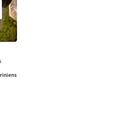
s
riniens