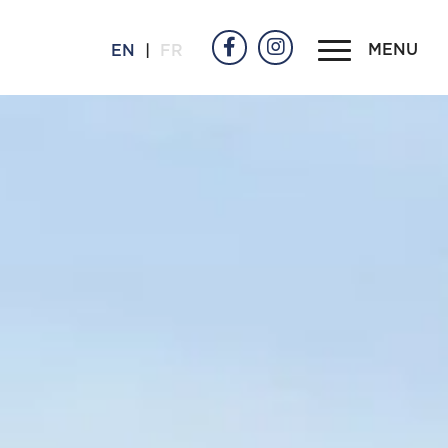
MENU
EN
|
FR
r & lin