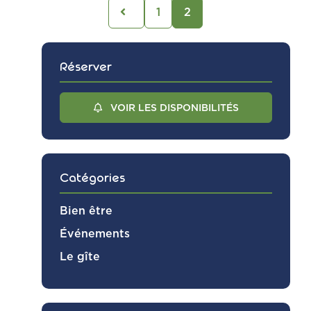
Pagination des publications
1
2
Réserver
VOIR LES DISPONIBILITÉS
Catégories
Bien être
Événements
Le gîte